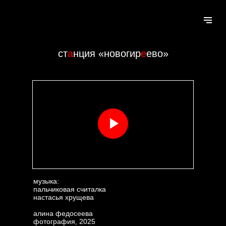
ст
а
нц
и
я «новогир
е
ево»
музыка:
пальчиковая считалка
настасья хрущева
алина федосеева
фотография, 2025